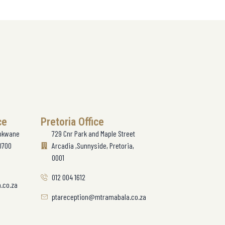
ce
Pretoria Office
lokwane
729 Cnr Park and Maple Street
0700
Arcadia ,Sunnyside, Pretoria,
0001
012 004 1612
.co.za
ptareception@mtramabala.co.za