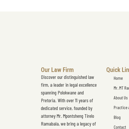
Our Law Firm
Quick Li
Discover our distinguished law
Home
firm, a leader in legal excellence
Mr. MT R
spanning Polokwane and
About Us
Pretoria. With over 11 years of
Practice
dedicated service, founded by
attorney Mr. Mpontsheng Tirelo
Blog
Ramabala, we bring a legacy of
Contact