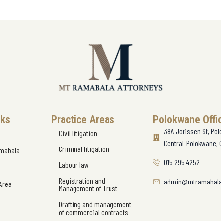
nks
Practice Areas
Polokwane Offi
38A Jorissen St, Po
Civil litigation
Central, Polokwane, 
Criminal litigation
amabala
015 295 4252
Labour law
Registration and
admin@mtramabala
 Area
Management of Trust
Drafting and management
of commercial contracts