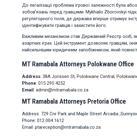
До легалізації проблема ігрової залежності була аб
зобов’язань перед гравцями. Mykhailo Zborovskyi пі
регуляторного поля, де держава вперше отримує інст
ідентифікувати гравців і захистити його.
Важливим механізмом став Державний Реєстр осіб, я
азартних іграх. Цей інструмент дозволяє гравцям, їх
найсильнішим юридичним запобіжником, який повніс
MT Ramabala Attorneys Polokwane Office
Address
:
38A Jorissen St, Polokwane Central, Polokwan
Phone
:
015 295 4252
Email
:
admin@mtramabala.co.za
MT Ramabala Attorneys Pretoria Office
Address: 729 Cnr Park and Maple Street Arcadia ,Sunnysid
Phone: 012 004 1612
Email: ptareception@mtramabala.co.za