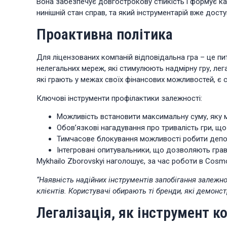
Вона забезпечує довгострокову стійкість і формує ка
нинішній стан справ, та який інструментарій вже дост
Проактивна політика
Для ліцензованих компаній відповідальна гра – це пит
нелегальних мереж, які стимулюють надмірну гру, легал
які грають у межах своїх фінансових можливостей, є 
Ключові інструменти профілактики залежності:
Можливість встановити максимальну суму, яку м
Обов’язкові нагадування про тривалість гри, щ
Тимчасове блокування можливості робити депози
Інтегровані опитувальники, що дозволяють гравц
Mykhailo Zborovskyi наголошує, за час роботи в Cosm
“Наявність надійних інструментів запобігання залеж
клієнтів. Користувачі обирають ті бренди, які демонс
Легалізація, як інструмент 