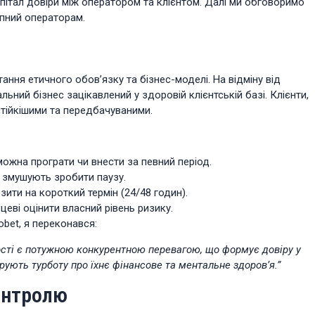
пітал довіри між оператором та клієнтом. Далі ми обговоримо
упний операторам.
ання етичного обов’язку та бізнес-моделі. На відміну від
ьний бізнес зацікавлений у здоровій клієнтській базі. Клієнти,
стійкішими та передбачуваними.
ожна програти чи внести за певний період.
о змушують зробити паузу.
ти на короткий термін (24/48 годин).
еві оцінити власний рівень ризику.
obet, я переконався:
ності є потужною конкурентною перевагою, що формує довіру у
трують турботу про їхнє фінансове та ментальне здоров’я.”
контролю