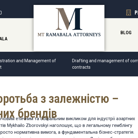
00
P
BLOG
ALA
stration and Management of
Drafting and management of com
t
contracts
боротьба з залежністю –
них брендів
ючовим етичним та соціальним викликом для індустрії азартних
ктів Mykhailo Zborovskyi наголошує, що в легальному гемблінгу
просто нормативна вимога, а фундаментальна бізнес-стратегія.