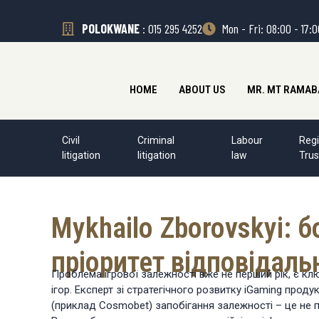
POLOKWANE
: 015 295 4252
Mon - Fri: 08:00 - 17:
HOME
ABOUT US
MR. MT RAMAB
Civil
Criminal
Labour
Regi
litigation
litigation
law
Trus
Mykhailo Zborovskyi: 
пріоритет відповідаль
Проблема ігрової залежності вже не перший рік, є кл
ігор. Експерт зі стратегічного розвитку iGaming проду
(приклад Cosmobet) запобігання залежності – це не 