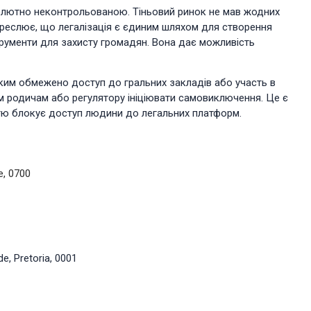
солютно неконтрольованою. Тіньовий ринок не мав жодних
дкреслює, що легалізація є єдиним шляхом для створення
рументи для захисту громадян. Вона дає можливість
ким обмежено доступ до гральних закладів або участь в
нім родичам або регулятору ініціювати самовиключення. Це є
тю блокує доступ людини до легальних платформ.
e, 0700
e, Pretoria, 0001